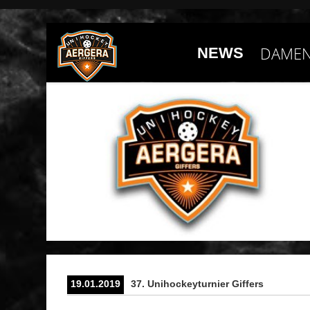
DAMEN
NEWS
19.01.2019
37. Unihockeyturnier Giffers