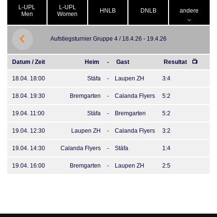
L-UPL
L-UPL
HNLB
DNLB
andere
Men
Women
Aufstiegsturnier Gruppe 4 / 18.4.26 - 19.4.26
Datum / Zeit
Heim
-
Gast
Resultat
📺
18.04. 18:00
Stäfa
-
Laupen ZH
3:4
18.04. 19:30
Bremgarten
-
Calanda Flyers
5:2
19.04. 11:00
Stäfa
-
Bremgarten
5:2
19.04. 12:30
Laupen ZH
-
Calanda Flyers
3:2
19.04. 14:30
Calanda Flyers
-
Stäfa
1:4
19.04. 16:00
Bremgarten
-
Laupen ZH
2:5