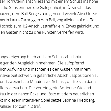
iser Torhüterin anschliessend mit einem Schuss ins hohe
n die Senslerinnen die Gelegenheit, in Überzahl das
utzen, dem Ball Sorge zu tragen und gezielt Abschlüsse
erin Laura Zurbriggen den Ball, zog alleine auf das Tor,
 schob zum 1:2-Anschlusstreffer ein. Etwas geknickt und
en Gästen nicht zu drei Punkten verhelfen wird,
ungssteigerung blieb auch im Schlussabschnitt
te gar den Ausgleich hinnehmen. Die aufopfernd
lich Aufwind und machten es den Gästen mit ihrem
sivarbeit schwer, in gefährliche Abschlusspositionen zu
nd zweieinhalb Minuten vor Schluss, durfte sich dann
fers versuchen. Die Verteidigerin Adrienne Wieland
frau in der nahen Ecke und löste mit dem neuerlichen
t in diesem intensiven Spiel setzte Sabrina Friedberg,
lliser Tor zum 4:2 traf.