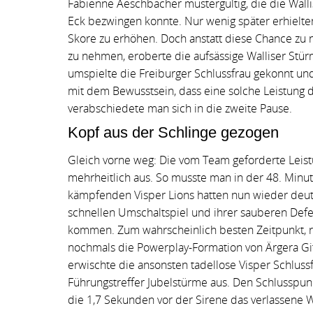
Fabienne Aeschbacher mustergültig, die die Wall
Eck bezwingen konnte. Nur wenig später erhielte
Skore zu erhöhen. Doch anstatt diese Chance zu n
zu nehmen, eroberte die aufsässige Walliser Stürm
umspielte die Freiburger Schlussfrau gekonnt und
mit dem Bewusstsein, dass eine solche Leistung d
verabschiedete man sich in die zweite Pause.
Kopf aus der Schlinge gezogen
Gleich vorne weg: Die vom Team geforderte Leist
mehrheitlich aus. So musste man in der 48. Minu
kämpfenden Visper Lions hatten nun wieder deut
schnellen Umschaltspiel und ihrer sauberen Defen
kommen. Zum wahrscheinlich besten Zeitpunkt, ru
nochmals die Powerplay-Formation von Ärgera Gif
erwischte die ansonsten tadellose Visper Schluss
Führungstreffer Jubelstürme aus. Den Schlusspunk
die 1,7 Sekunden vor der Sirene das verlassene Wa