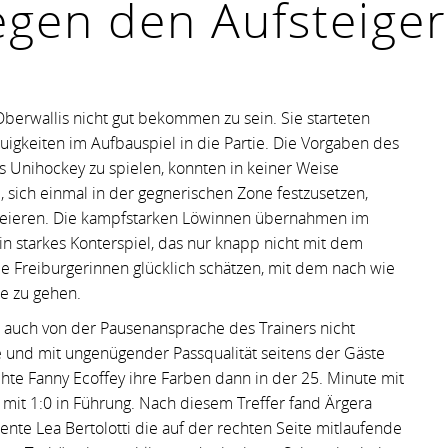
egen den Aufsteiger
Oberwallis nicht gut bekommen zu sein. Sie starteten
gkeiten im Aufbauspiel in die Partie. Die Vorgaben des
hes Unihockey zu spielen, konnten in keiner Weise
 sich einmal in der gegnerischen Zone festzusetzen,
kreieren. Die kampfstarken Löwinnen übernahmen im
ein starkes Konterspiel, das nur knapp nicht mit dem
ie Freiburgerinnen glücklich schätzen, mit dem nach wie
se zu gehen.
n auch von der Pausenansprache des Trainers nicht
ge und mit ungenügender Passqualität seitens der Gäste
chte Fanny Ecoffey ihre Farben dann in der 25. Minute mit
 mit 1:0 in Führung. Nach diesem Treffer fand Ärgera
iente Lea Bertolotti die auf der rechten Seite mitlaufende