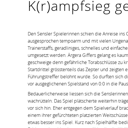
K(r)ampfsieg g
Den Sensler Spielerinnen schien die Anreise ins 
ausgesprochen tempoarm und mit vielen Ungenaui
Trainerstaffs, geradliniges, schnelles und einfac
umgesetzt werden. Ärgera Giffers gelang es kaum,
geschweige denn gefährliche Torabschlüsse zu 
Startdrittel grösstenteils das Zepter und zeigten 
Führungstreffer belohnt wurde. So durften sich d
vor ausgeglichenen Spielstand von 0:0 in die Pau
Bedauerlicherweise liessen sich die Senslerinne
wachrütteln. Das Spiel plätscherte weiterhin trä
vor sich hin. Eher entgegen dem Spielverlauf bra
einem ihrer gefürchteten platzierten Weitschüsse
etwas besser ins Spiel. Kurz nach Spielhälfte bed