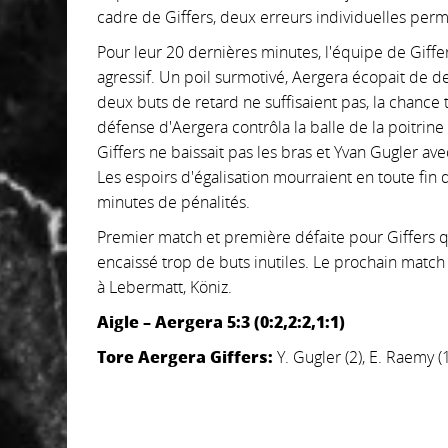
cadre de Giffers, deux erreurs individuelles perme
Pour leur 20 dernières minutes, l'équipe de Giffer
agressif. Un poil surmotivé, Aergera écopait de 
deux buts de retard ne suffisaient pas, la chance 
défense d'Aergera contrôla la balle de la poitrine
Giffers ne baissait pas les bras et Yvan Gugler av
Les espoirs d'égalisation mourraient en toute fin 
minutes de pénalités.
Premier match et première défaite pour Giffers q
encaissé trop de buts inutiles. Le prochain matc
à Lebermatt, Köniz.
Aigle – Aergera 5:3 (0:2,2:2,1:1)
Tore Aergera Giffers:
Y. Gugler (2), E. Raemy (