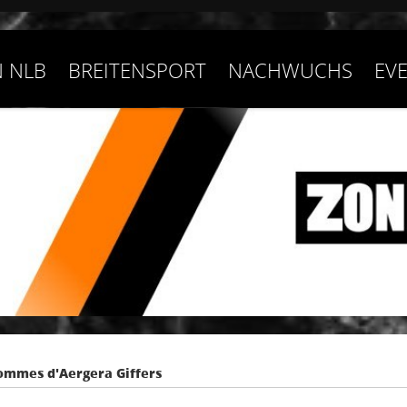
 NLB
BREITENSPORT
NACHWUCHS
EV
ommes d'Aergera Giffers