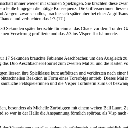
schaft immer wieder mit schönen Spielzügen. Sie brachten diese zwar
ra fehlte hingegen die nötige Konsequenz. Die Giffersnerinnen liessen
d Aergera zwar schadlos, brachte sich später aber bei einer Angriffsaus
 Chance und verbuchten das 1:3 (17.).
0 Sekunden später herrschte für einmal das Chaos vor dem Tor der Gä
meinen Verwirrung profitierte und das 2:3 ins Visper Tor hämmerte.
 Nur 17 Sekunden brauchte Fabienne Aeschbacher, um den Ausgleich zu er
g das Duo Aeschbacher/Houriet zum zweiten Mal zu und die Karten von
n liessen ihre Spielklasse kurz aufblitzen und verkürzten nach einer b
blitzschnellen Reaktion in Form eines Torerfolgs antrieb. Dieses Mal 
 sämtliche Feldspielerinnen und die Visper Torhüterin zum 6:4 bezwang
den, besonders als Michelle Zurbriggen mit einem weiten Ball Laura Zu
und so war in der Halle die Anspannung förmlich spürbar, als Visp nac
er Visperinnen war alles andere als erfolgreich, und statt wirklich gef