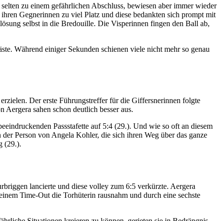
 selten zu einem gefährlichen Abschluss, bewiesen aber immer wieder
 ihren Gegnerinnen zu viel Platz und diese bedankten sich prompt mit
lösung selbst in die Bredouille. Die Visperinnen fingen den Ball ab,
ste. Während einiger Sekunden schienen viele nicht mehr so genau
zielen. Der erste Führungstreffer für die Giffersnerinnen folgte
 Aergera sahen schon deutlich besser aus.
eeindruckenden Passstafette auf 5:4 (29.). Und wie so oft an diesem
in der Person von Angela Kohler, die sich ihren Weg über das ganze
 (29.).
rbriggen lancierte und diese volley zum 6:5 verkürzte. Aergera
h einem Time-Out die Torhüterin rausnahm und durch eine sechste
ährliche Situationen kreieren zu können, gerieten sie in Bedrängnis.