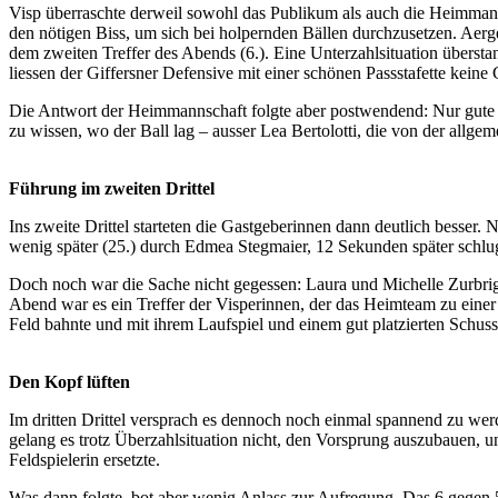
Visp überraschte derweil sowohl das Publikum als auch die Heimmann
den nötigen Biss, um sich bei holpernden Bällen durchzusetzen. Aerge
dem zweiten Treffer des Abends (6.). Eine Unterzahlsituation überstan
liessen der Giffersner Defensive mit einer schönen Passstafette keine
Die Antwort der Heimmannschaft folgte aber postwendend: Nur gute 3
zu wissen, wo der Ball lag – ausser Lea Bertolotti, die von der allge
Führung im zweiten Drittel
Ins zweite Drittel starteten die Gastgeberinnen dann deutlich besser.
wenig später (25.) durch Edmea Stegmaier, 12 Sekunden später schlu
Doch noch war die Sache nicht gegessen: Laura und Michelle Zurbrigge
Abend war es ein Treffer der Visperinnen, der das Heimteam zu einer 
Feld bahnte und mit ihrem Laufspiel und einem gut platzierten Schuss
Den Kopf lüften
Im dritten Drittel versprach es dennoch noch einmal spannend zu wer
gelang es trotz Überzahlsituation nicht, den Vorsprung auszubauen, 
Feldspielerin ersetzte.
Was dann folgte, bot aber wenig Anlass zur Aufregung. Das 6 gegen 5 d