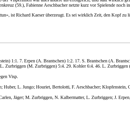
nkreuz (59.), Fabienne Aeschbacher netzte kurz vor Spielende noch ins
uttun», ist Richard Kaeser überzeugt. Es sei wirklich Zeit, den Kopf zu
tein) 1:1. 7. Erpen (A. Brantschen) 1:2. 17. S. Brantschen (A. Brantsch
. L. Zurbriggen (M. Zurbriggen) 5:4. 29. Kohler 6:4. 46. L. Zurbriggen 
egen Visp.
h; Huber, L. Jungo; Houriet, Bertolotti, F. Aeschbacher; Klopfenstein,
Carlen, Jäger; M. Zurbriggen, N. Kalbermatter, L. Zurbriggen; J. Erp