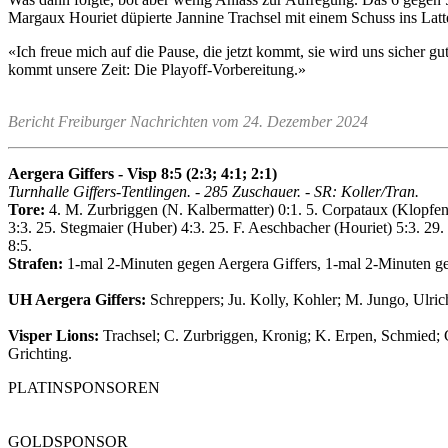
Margaux Houriet düpierte Jannine Trachsel mit einem Schuss ins Latte
«Ich freue mich auf die Pause, die jetzt kommt, sie wird uns sicher g
kommt unsere Zeit: Die Playoff-Vorbereitung.»
Bericht Freiburger Nachrichten vom 24. Dezember 2024
Aergera Giffers - Visp 8:5 (2:3; 4:1; 2:1)
Turnhalle Giffers-Tentlingen. - 285 Zuschauer. - SR: Koller/Tran.
Tore:
4. M. Zurbriggen (N. Kalbermatter) 0:1. 5. Corpataux (Klopfens
3:3. 25. Stegmaier (Huber) 4:3. 25. F. Aeschbacher (Houriet) 5:3. 29
8:5.
Strafen:
1-mal 2-Minuten gegen Aergera Giffers, 1-mal 2-Minuten g
UH Aergera Giffers:
Schreppers; Ju. Kolly, Kohler; M. Jungo, Ulric
Visper Lions:
Trachsel; C. Zurbriggen, Kronig; K. Erpen, Schmied; 
Grichting.
PLATINSPONSOREN
GOLDSPONSOR