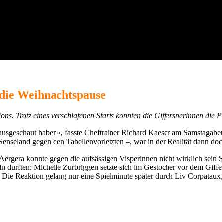
 die Weihnachtspause
ns. Trotz eines verschlafenen Starts konnten die Giffersnerinnen die Pa
erausgeschaut haben», fasste Cheftrainer Richard Kaeser am Samstaga
m Senseland gegen den Tabellenvorletzten –, war in der Realität dann do
. Aergera konnte gegen die aufsässigen Visperinnen nicht wirklich sein
eln durften: Michelle Zurbriggen setzte sich im Gestocher vor dem Giff
. Die Reaktion gelang nur eine Spielminute später durch Liv Corpatau