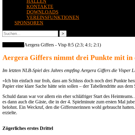
HALLEN
KONTAKTE
DOWNLOADS
VEREINSFUNKTIONEN
SPONSOREN
24.12.2024
Aergera Giffers - Visp 8:5 (2:3; 4:1; 2:1)
Aergera Giffers nimmt drei Punkte mit in
Im letzten NLB-Spiel des Jahres empfing Aergera Giffers die Visper Lio
«Ich bin einfach nur froh, dass am Schluss doch noch drei Punkte h
Papier eine klare Sache hätte sein sollen – der Tabellendritte aus de
Schuld daran war vor allem ein eher schläfriger Start des Heimteams
es dann auch die Gäste, die in der 4. Spielminute zum ersten Mal jub
belohnt. Ein Weckruf, den die Giffersnerinnen wohl gebraucht hatten
erzielte.
Zögerliches erstes Drittel