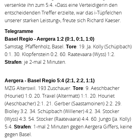
versenkte ihn zum 5:4. «Dass eine Verteidigerin den
entscheidenden Treffer erzielte, war das i‑Tüpfelchen
unserer starken Leistung», freute sich Richard Kaeser.
Telegramme
Basel Regio - Aergera 1:2 (0:1, 0:1, 1:0)
Samstag. Pfaffenholz, Basel.
: 19. Ja. Kolly (Schüpbach)
Tore
0:1. 30. Klopfenstein 0:2. 60. Raatevaara (Wyss) 1:2.
: je 2-mal 2 Minuten.
Strafen
Aergera - Basel Regio 5:4 (2:1, 2:2, 1:1)
MZG Alterswil. 193 Zuschauer.
: 9. Aeschbacher
Tore
(Houriet) 1:0. 20. Traxel (Altermatt) 1:1. 20. Houriet
(Aeschbacher) 2:1. 21. Gerber (Saastamoinen) 2:2. 29.
Biolley 3:2. 34. Schüpbach (Willener) 4:2. 34. Stocker
(Wyss) 4:3. 54. Stocker (Raatevaara) 4:4. 60. Jungo (Ja. Kolly)
5:4.
: 1-mal 2 Minuten gegen Aergera Giffers, keine
Strafen
gegen Basel.