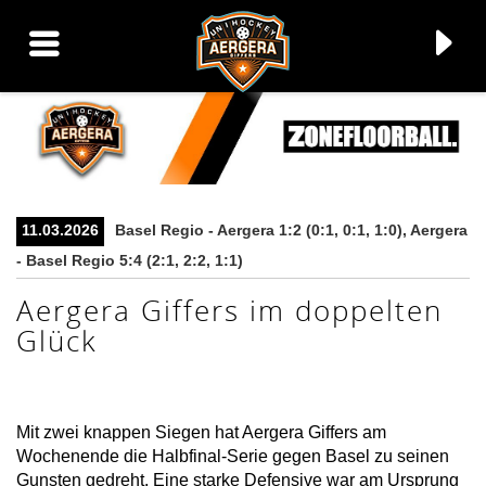
▼
11.03.2026
Basel Regio - Aergera 1:2 (0:1, 0:1, 1:0), Aergera
- Basel Regio 5:4 (2:1, 2:2, 1:1)
▼
Aergera Giffers im doppelten
Glück
▼
▼
Mit zwei knappen Siegen hat Aergera Giffers am
Wochenende die Halbfinal-Serie gegen Basel zu seinen
Gunsten gedreht. Eine starke Defensive war am Ursprung